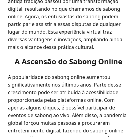
antiga tradição passou por uma transformação
digital, resultando no que chamamos de sabong
online. Agora, os entusiastas do sabong podem
participar e assistir a essas disputas de qualquer
lugar do mundo. Esta experiência virtual traz
diversas vantagens e inovações, ampliando ainda
mais o alcance dessa prática cultural.
A Ascensão do Sabong Online
A popularidade do sabong online aumentou
significativamente nos últimos anos. Parte desse
crescimento pode ser atribuída à acessibilidade
proporcionada pelas plataformas online. Com
apenas alguns cliques, é possível participar de
eventos de sabong ao vivo. Além disso, a pandemia
global forçou muitas pessoas a procurarem
entretenimento digital, fazendo do sabong online