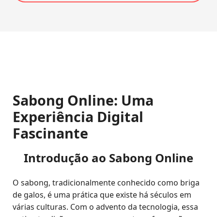
Sabong Online: Uma
Experiência Digital
Fascinante
Introdução ao Sabong Online
O sabong, tradicionalmente conhecido como briga
de galos, é uma prática que existe há séculos em
várias culturas. Com o advento da tecnologia, essa