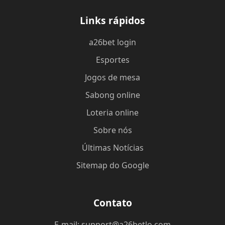
Links rápidos
a26bet login
Esportes
Jogos de mesa
Sabong online
Loteria online
Sobre nós
Últimas Notícias
Sitemap do Google
Contato
E-mail: support@a26betlo.com