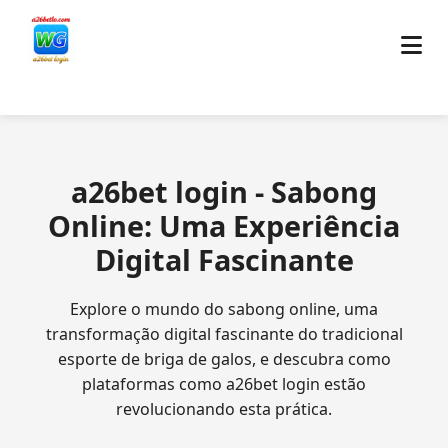
a26bet login - Sabong
Online: Uma Experiência
Digital Fascinante
Explore o mundo do sabong online, uma
transformação digital fascinante do tradicional
esporte de briga de galos, e descubra como
plataformas como a26bet login estão
revolucionando esta prática.