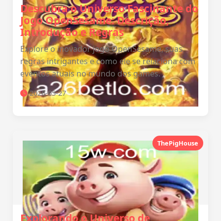
Descubra o Universo Fascinante do
Jogo OpenSesame: Descrição,
Introdução e Regras
Explore o inovador jogo OpenSesame, suas
regras intrigantes e como ele se relaciona com
eventos atuais no mundo dos games.
2026-05-27
ThePigHouse
Explorando o Universo de