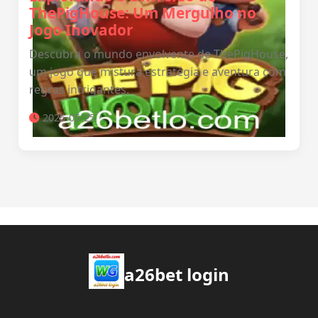
ThePigHouse: Um Mergulho no
Jogo Inovador
Descubra o mundo envolvente de ThePigHouse,
um jogo que mistura estratégia e aventura com
regras intrigantes.
2026-05-25
a26bet login