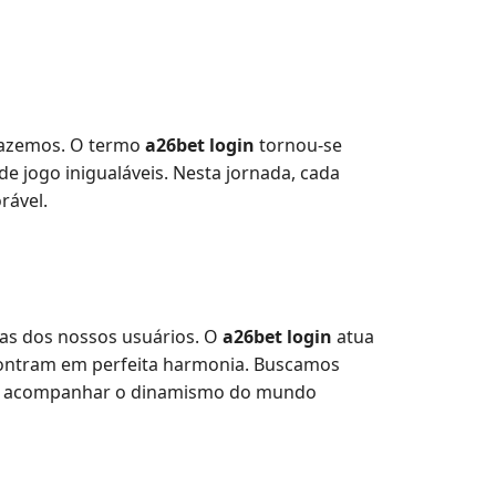
fazemos. O termo
a26bet login
tornou-se
e jogo inigualáveis. Nesta jornada, cada
rável.
as dos nossos usuários. O
a26bet login
atua
contram em perfeita harmonia. Buscamos
para acompanhar o dinamismo do mundo