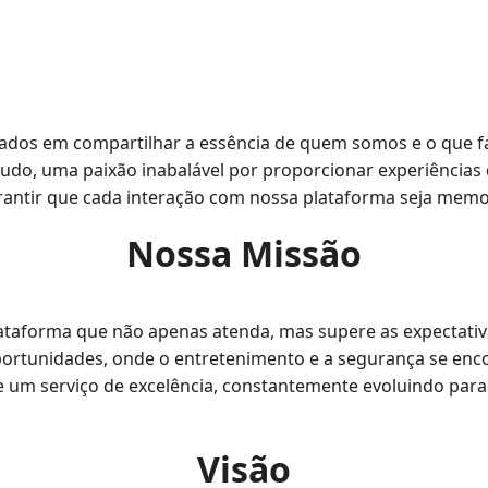
ados em compartilhar a essência de quem somos e o que 
tudo, uma paixão inabalável por proporcionar experiências d
rantir que cada interação com nossa plataforma seja memo
Nossa Missão
taforma que não apenas atenda, mas supere as expectativ
ortunidades, onde o entretenimento e a segurança se en
 de um serviço de excelência, constantemente evoluindo 
Visão