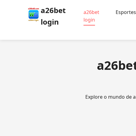
a26bet
a26bet
Esporte
login
login
a26bet
Explore o mundo de a2