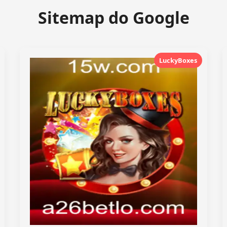
Sitemap do Google
LuckyBoxes