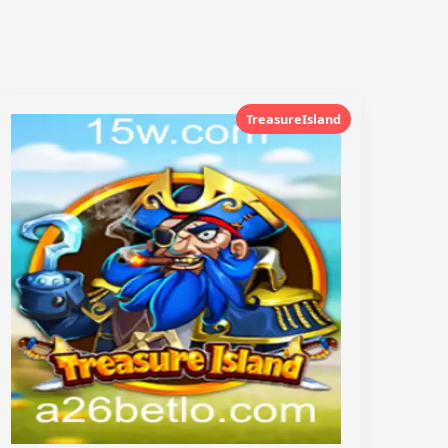
TreasureIsland