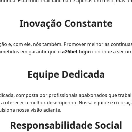
ontínua. Esta funcionalidade não é apenas um meio, mas um
Inovação Constante
ão e, com ele, nós também. Promover melhorias contínuas 
ometidos em garantir que o
a26bet login
continue a ser u
Equipe Dedicada
edicada, composta por profissionais apaixonados que traba
ra oferecer o melhor desempenho. Nossa equipe é o coraçã
ulsiona nossa visão adiante.
Responsabilidade Social