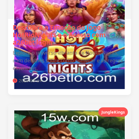
Descubra a Emoção do Jogo
HotRioNights e o Acesso com
a26bet login
Explore o universo vibrante de HotRioNights,
com detalhes sobre como começar e as regras
essenciais.
2026-03-24
JungleKings