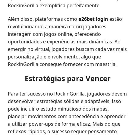
RockinGorilla exemplifica perfeitamente.
Além disso, plataformas como
a26bet login
estão
revolucionando a maneira como jogadores
interagem com jogos online, oferecendo
oportunidades e experiências mais dinâmicas. Ao
emergir no virtual, jogadores buscam cada vez mais
personalização e envolvimento, algo que
RockinGorilla consegue fornecer com maestria.
Estratégias para Vencer
Para ter sucesso no RockinGorilla, jogadores devem
desenvolver estratégias sólidas e adaptáveis. Isso
pode incluir o estudo minucioso dos mapas,
planejar movimentos com antecedência e aprender
a utilizar power-ups de forma eficaz. Mais do que
reflexos rápidos, o sucesso requer pensamento