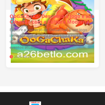
OoGaChaKa: Descubra o Jogo e sua
Conexão com a Cultura Moderna
Explore o universo de OoGaChaKa, um jogo
inovador que mistura estratégia e sorte, e
como ele se conecta com a cultura popular e
eventos atuais.
2026-03-23