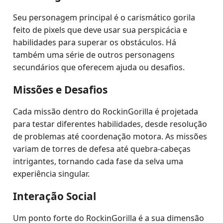
Seu personagem principal é o carismático gorila
feito de pixels que deve usar sua perspicácia e
habilidades para superar os obstáculos. Há
também uma série de outros personagens
secundários que oferecem ajuda ou desafios.
Missões e Desafios
Cada missão dentro do RockinGorilla é projetada
para testar diferentes habilidades, desde resolução
de problemas até coordenação motora. As missões
variam de torres de defesa até quebra-cabeças
intrigantes, tornando cada fase da selva uma
experiência singular.
Interação Social
Um ponto forte do RockinGorilla é a sua dimensão