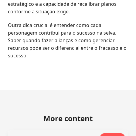
estratégico e a capacidade de recalibrar planos
conforme a situação exige.
Outra dica crucial é entender como cada
personagem contribui para o sucesso na selva.
Saber quando fazer alianças e como gerenciar
recursos pode ser o diferencial entre o fracasso e o
sucesso.
More content