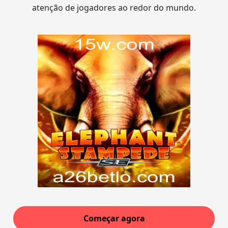
atenção de jogadores ao redor do mundo.
Começar agora