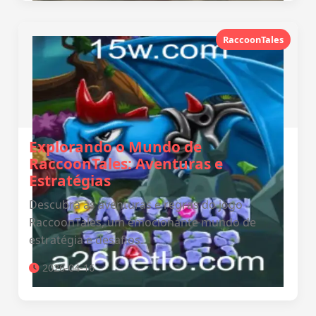
RaccoonTales
Explorando o Mundo de
RaccoonTales: Aventuras e
Estratégias
Descubra as aventuras e regras do jogo
RaccoonTales, um emocionante mundo de
estratégia e desafios.
2026-04-16