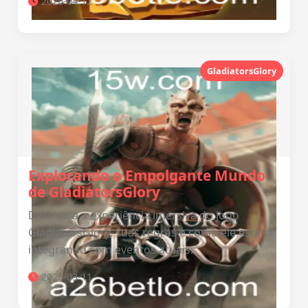
2026-04-12
GladiatorsGlory
Explorando o Empolgante Mundo
de GladiatorsGlory
Descubra a experiência imersiva do jogo
GladiatorsGlory, suas regras e como ele está se
integrando com eventos atuais.
2026-03-11