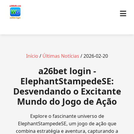
Início
/
Últimas Notícias
/ 2026-02-20
a26bet login -
ElephantStampedeSE:
Desvendando o Excitante
Mundo do Jogo de Ação
Explore o fascinante universo de
ElephantStampedeSE, um jogo de ação que
combina estratégia e aventura, capturando a