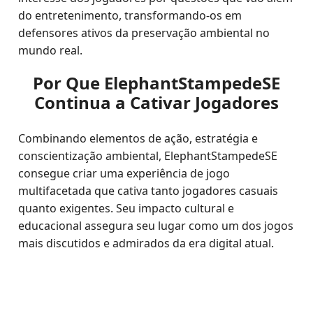
do entretenimento, transformando-os em
defensores ativos da preservação ambiental no
mundo real.
Por Que ElephantStampedeSE
Continua a Cativar Jogadores
Combinando elementos de ação, estratégia e
conscientização ambiental, ElephantStampedeSE
consegue criar uma experiência de jogo
multifacetada que cativa tanto jogadores casuais
quanto exigentes. Seu impacto cultural e
educacional assegura seu lugar como um dos jogos
mais discutidos e admirados da era digital atual.