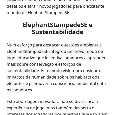
desafios e atrair novos jogadores para o excitante
mundo de ElephantStampedeSE.
ElephantStampedeSE e
Sustentabilidade
Num esforço para destacar questões ambientais,
ElephantStampedeSE integrou um novo modo de
jogo educativo que incentiva jogadores a aprender
mais sobre conservação e esforços de
sustentabilidade. Este modo vislumbra ensinar os
impactos da humanidade sobre os habitats dos
elefantes e promover a consciência ambiental entre
os jogadores.
Esta abordagem inovadora não só diversifica a
experiência de jogo, mas também desperta o
interesse dos jogadores por questões que vão além