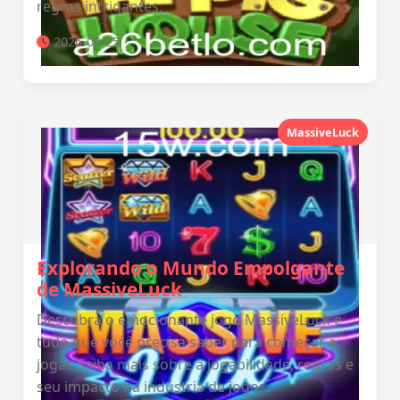
regras intrigantes.
2026-05-25
MassiveLuck
Explorando o Mundo Empolgante
de MassiveLuck
Descubra o emocionante jogo MassiveLuck e
tudo que você precisa saber para começar a
jogar. Saiba mais sobre a jogabilidade, regras e
seu impacto na indústria de jogos.