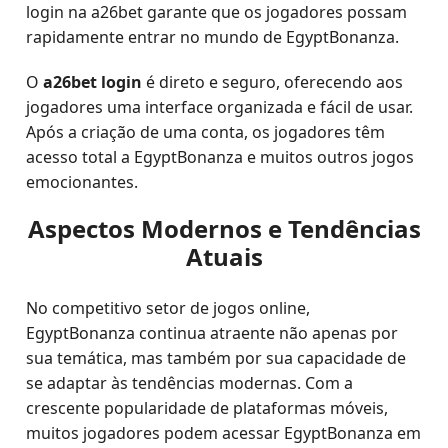
login na a26bet garante que os jogadores possam
rapidamente entrar no mundo de EgyptBonanza.
O
a26bet login
é direto e seguro, oferecendo aos
jogadores uma interface organizada e fácil de usar.
Após a criação de uma conta, os jogadores têm
acesso total a EgyptBonanza e muitos outros jogos
emocionantes.
Aspectos Modernos e Tendências
Atuais
No competitivo setor de jogos online,
EgyptBonanza continua atraente não apenas por
sua temática, mas também por sua capacidade de
se adaptar às tendências modernas. Com a
crescente popularidade de plataformas móveis,
muitos jogadores podem acessar EgyptBonanza em