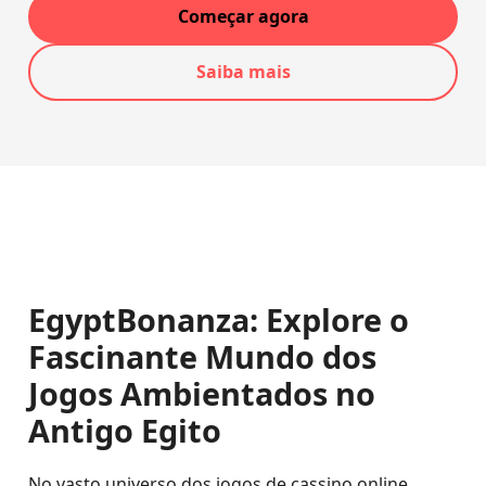
Começar agora
Saiba mais
EgyptBonanza: Explore o
Fascinante Mundo dos
Jogos Ambientados no
Antigo Egito
No vasto universo dos jogos de cassino online,