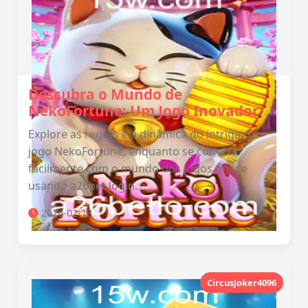
Descubra o Mundo de
NekoFortune: Um Jogo Inovador
Explore as regras e a dinâmica do intrigante
jogo NekoFortune, enquanto se conecta
facilmente com o mundo dos jogos online
usando a26bet login.
2026-02-18
CircusJoker4096