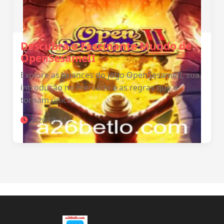
Descubra o Fascinante Mundo de
OpenSesameII
Explore as nuances do jogo OpenSesameII, sua
introdução no mercado e as regras que o
tornam único.
2026-05-11