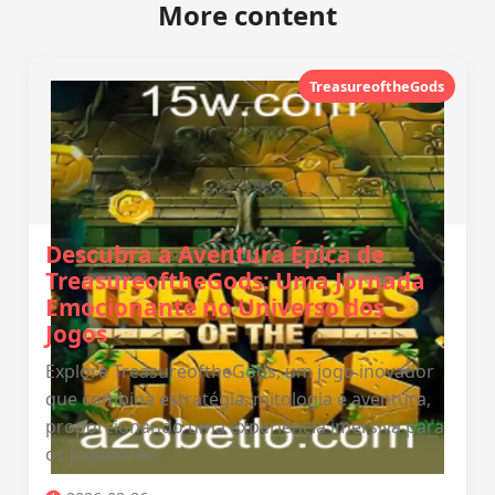
More content
TreasureoftheGods
Descubra a Aventura Épica de
TreasureoftheGods: Uma Jornada
Emocionante no Universo dos
Jogos
Explore TreasureoftheGods, um jogo inovador
que combina estratégia, mitologia e aventura,
proporcionando uma experiência imersiva para
os jogadores.