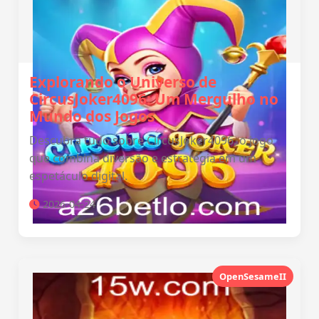
Explorando o Universo de
CircusJoker4096: Um Mergulho no
Mundo dos Jogos
Descubra tudo sobre CircusJoker4096, o jogo
que combina diversão e estratégia em um
espetáculo digital.
2026-04-24
OpenSesameII