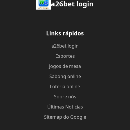
a26bet login
Links rápidos
a26bet login
Esportes
Jogos de mesa
Sabong online
Loteria online
Sobre nós
Últimas Notícias
Sitemap do Google