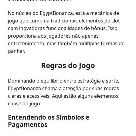
No núcleo do EgyptBonanza, está a mecânica de
jogo que combina tradicionais elementos de slot
com inovadoras funcionalidades de bônus. Isso
proporciona aos jogadores não apenas
entretenimento, mas também múltiplas formas de
ganhar.
Regras do Jogo
Dominando o equilíbrio entre estratégia e sorte,
EgyptBonanza chama a atenção por suas regras
claras e acessíveis. Aqui estão alguns elementos
chave do jogo:
Entendendo os Símbolos e
Pagamentos